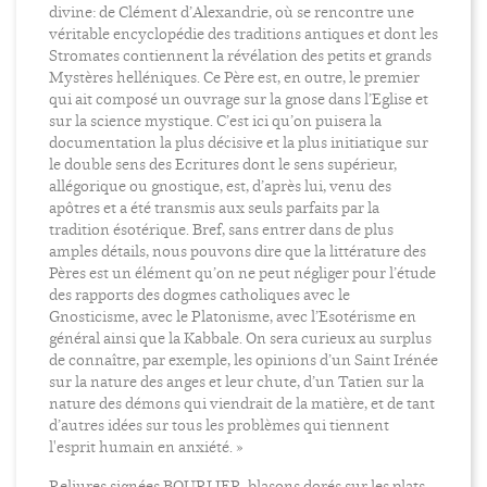
divine: de Clément d’Alexandrie, où se rencontre une
véritable encyclopédie des traditions antiques et dont les
Stromates contiennent la révélation des petits et grands
Mystères helléniques. Ce Père est, en outre, le premier
qui ait composé un ouvrage sur la gnose dans l’Eglise et
sur la science mystique. C’est ici qu’on puisera la
documentation la plus décisive et la plus initiatique sur
le double sens des Ecritures dont le sens supérieur,
allégorique ou gnostique, est, d’après lui, venu des
apôtres et a été transmis aux seuls parfaits par la
tradition ésotérique. Bref, sans entrer dans de plus
amples détails, nous pouvons dire que la littérature des
Pères est un élément qu’on ne peut négliger pour l’étude
des rapports des dogmes catholiques avec le
Gnosticisme, avec le Platonisme, avec l’Esotérisme en
général ainsi que la Kabbale. On sera curieux au surplus
de connaître, par exemple, les opinions d’un Saint Irénée
sur la nature des anges et leur chute, d’un Tatien sur la
nature des démons qui viendrait de la matière, et de tant
d’autres idées sur tous les problèmes qui tiennent
l'esprit humain en anxiété. »
Reliures signées BOURLIER, blasons dorés sur les plats