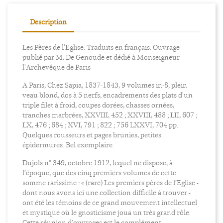
Description
Les Pères de l'Eglise. Traduits en français. Ouvrage
publié par M. De Genoude et dédié à Monseigneur
l'Archevêque de Paris
A Paris, Chez Sapia, 1837-1843, 9 volumes in-8, plein
veau blond, dos à 5 nerfs, encadrements des plats d'un
triple filet à froid, coupes dorées, chasses ornées,
tranches marbrées, XXVIII, 452 ; XXVIII, 488 ; LII, 607 ;
LX, 476 ; 684 ; XVI, 791 ; 822 ; 756 LXXVI, 704 pp.
Quelques rousseurs et pages brunies, petites
épidermures. Bel exemplaire.
Dujols n° 349, octobre 1912, lequel ne dispose, à
l’époque, que des cinq premiers volumes de cette
somme rarissime : « (rare) Les premiers pères de l’Eglise -
dont nous avons ici une collection difficile à trouver -
ont été les témoins de ce grand mouvement intellectuel
et mystique où le gnosticisme joua un très grand rôle.
Cette réunion d’ouvrages est le complément