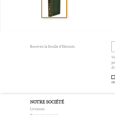
Recevez la feuille d'Hermès
Vo
po
d'
co
NOTRE SOCIÉTÉ
Livraison