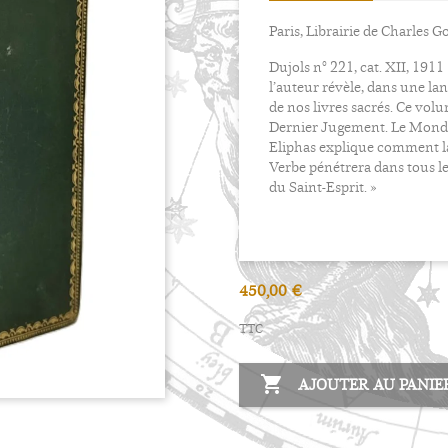
Paris, Librairie de Charles G
Dujols n° 221, cat. XII, 1911
l’auteur révèle, dans une la
de nos livres sacrés. Ce volu
Dernier Jugement. Le Monde
Eliphas explique comment la 
Verbe pénétrera dans tous le
du Saint-Esprit. »
450,00 €
TTC

AJOUTER AU PANIE