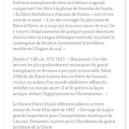
Précieux exemplaire de cette rare édition originale
comportant l’ex-libris à la plume de Stanislas de Guaita :
« Ex libris Kabbalisticis Stanislaï de Guaita », suivi d’une
note de sa main : « L’un des ouvrages les plus rares de
Fabre d’Olivet, et, à coup sûr, le moins connu de tous. On
y trouve l’éclaircissement de quelques points demeurés
obscurs dans la Langue hébraïque restituée, touchant la
cosmogonie de Moïse et nommément le problème
terrible de l’Origine du mal. »
Dujols n° 136, cat. XVI, 1912 : « (Rarissime). Une des
œuvres les plus profondément initiatiques du grand
hiérophante, et devenue à peu près introuvable. Fabre
d’Olivet, dit Pierre Leroux dans la Grève de Samarez,
voulut, au milieu d’un monde idéalement affranchi,
réédifier un temple secret. Il se fit prêtre à la façon
antique, mêlant l’Egyptianisme au Christianisme ... »
Le libraire Pierre Dujols référence ailleurs ce texte
extrait du Voile d’Isis daté de 1892 : « Ouvrage de la plus
grande Importance pour l'interprétation ésotérique de
l'Ancien Testament, surtout pour l'élucidation du grand
problème de la Chute.