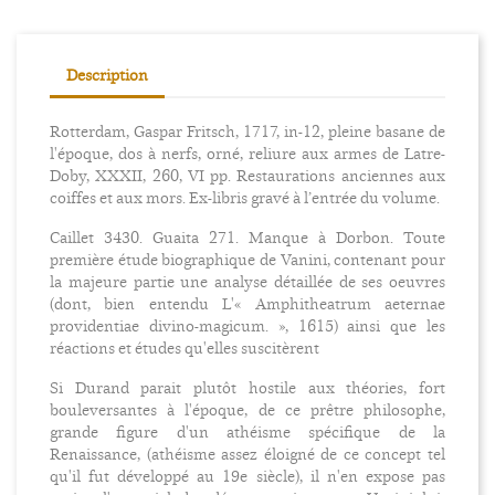
Description
Rotterdam, Gaspar Fritsch, 1717, in-12, pleine basane de
l'époque, dos à nerfs, orné, reliure aux armes de Latre-
Doby, XXXII, 260, VI pp. Restaurations anciennes aux
coiffes et aux mors. Ex-libris gravé à l’entrée du volume.
Caillet 3430. Guaita 271. Manque à Dorbon. Toute
première étude biographique de Vanini, contenant pour
la majeure partie une analyse détaillée de ses oeuvres
(dont, bien entendu L'« Amphitheatrum aeternae
providentiae divino-magicum. », 1615) ainsi que les
réactions et études qu'elles suscitèrent
Si Durand parait plutôt hostile aux théories, fort
bouleversantes à l'époque, de ce prêtre philosophe,
grande figure d'un athéisme spécifique de la
Renaissance, (athéisme assez éloigné de ce concept tel
qu'il fut développé au 19e siècle), il n'en expose pas