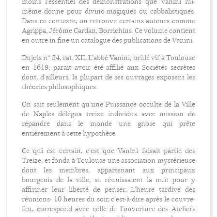
moins l'essentiel des démonstrations que Vanini lui-
même donne pour divino-magiques ou cabbalistiques.
Dans ce contexte, on retrouve certains auteurs comme
Agrippa, Jérôme Cardan, Borrichius. Ce volume contient
en outre in fine un catalogue des publications de Vanini.
Dujols n° 54, cat. XII, L’abbé Vanini, brûlé vif à Toulouse
en 1619, parait avoir été affilié aux Sociétés secrètes
dont, d’ailleurs, la plupart de ses ouvrages exposent les
théories philosophiques.
On sait seulement qu’une Puissance occulte de la Ville
de Naples délégua treize individus avec mission de
répandre dans le monde une gnose qui prête
entièrement à cette hypothèse.
Ce qui est certain, c'est que Vanini faisait partie des
Treize, et fonda à Toulouse une association mystérieuse
dont les membres, appartenant aux principaux
bourgeois de la ville, se réunissaient la nuit pour y
affirmer leur liberté de penser. L’heure tardive des
réunions- 10 heures du soir, c’est-à-dire après le couvre-
feu, correspond avec celle de l’ouverture des Ateliers