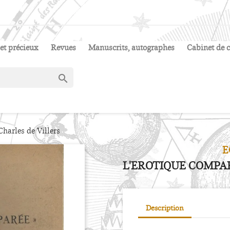
et précieux
Revues
Manuscrits, autographes
Cabinet de c

harles de Villers
E
L'EROTIQUE COMPAR
Description