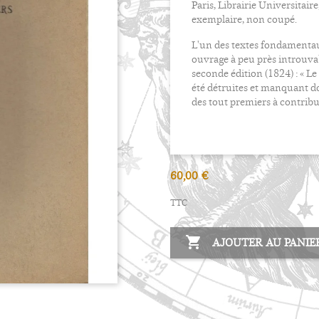
Paris, Librairie Universitair
exemplaire, non coupé.
L'un des textes fondamentaux
ouvrage à peu près introuvab
seconde édition (1824) : « 
été détruites et manquant don
des tout premiers à contribu
60,00 €
TTC

AJOUTER AU PANIE