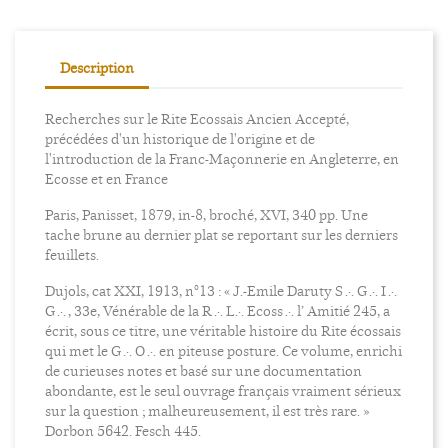
Description
Recherches sur le Rite Ecossais Ancien Accepté,
précédées d'un historique de l'origine et de
l'introduction de la Franc-Maçonnerie en Angleterre, en
Ecosse et en France
Paris, Panisset, 1879, in-8, broché, XVI, 340 pp. Une
tache brune au dernier plat se reportant sur les derniers
feuillets.
Dujols, cat XXI, 1913, n°13 : « J.-Emile Daruty S .·. G .·. I .·.
G .·. , 33e, Vénérable de la R .·. L .·. Ecoss .·. l’ Amitié 245, a
écrit, sous ce titre, une véritable histoire du Rite écossais
qui met le G .·. O .·. en piteuse posture. Ce volume, enrichi
de curieuses notes et basé sur une documentation
abondante, est le seul ouvrage français vraiment sérieux
sur la question ; malheureusement, il est très rare. »
Dorbon 5642. Fesch 445.