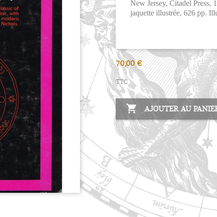
New Jersey, Citadel Press, 1
jaquette illustrée, 626 pp. Ill
70,00 €
TTC

AJOUTER AU PANIE