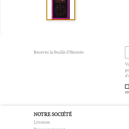
Recevez la feuille d'Hermès
Vo
po
d'
co
NOTRE SOCIÉTÉ
Livraison