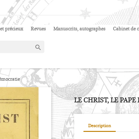
et précieux
Revues
Manuscrits, autographes
Cabinet de c

Démocratie
LE CHRIST, LE PAP
Description