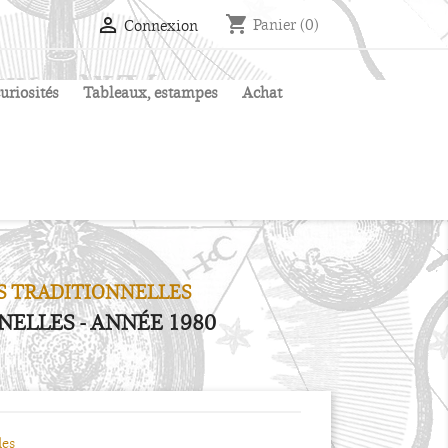
shopping_cart

Panier
(0)
Connexion
uriosités
Tableaux, estampes
Achat
S TRADITIONNELLES
ELLES - ANNÉE 1980
les