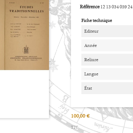
Référence
12 13 034 059 24
Fiche technique
Editeur
Année
Reliure
Langue
État
100,00 €
TTC