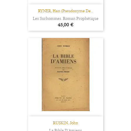
RYNER, Han (Pseudonyme De...
Les Surhommes. Roman Prophétique
Prix
45,00 €
RUSKIN, John
La Bible D’Amiens