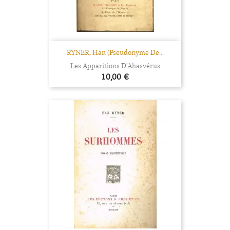
RYNER, Han (Pseudonyme De...
Les Apparitions D'Ahasvérus
Prix
10,00 €