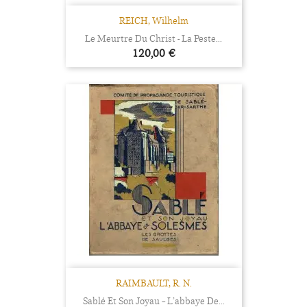
REICH, Wilhelm
Le Meurtre Du Christ - La Peste...
Prix
120,00 €
RAIMBAULT, R. N.
Sablé Et Son Joyau – L’abbaye De...