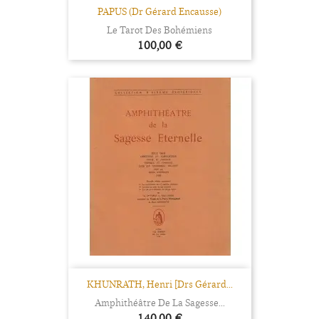
PAPUS (Dr Gérard Encausse)
Le Tarot Des Bohémiens
Prix
100,00 €
KHUNRATH, Henri [Drs Gérard...
Amphithéâtre De La Sagesse...
Prix
140,00 €