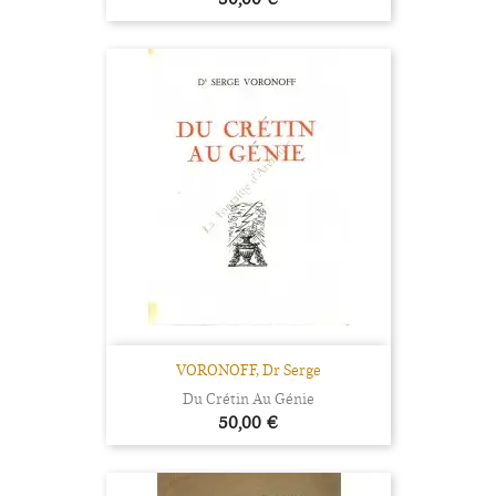
VORONOFF, Dr Serge
Du Crétin Au Génie
Prix
50,00 €