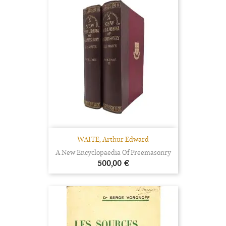
WAITE, Arthur Edward
A New Encyclopaedia Of Freemasonry
Prix
500,00 €