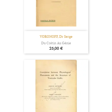
VORONOFF, Dr Serge
Du Crétin Au Génie
Prix
25,00 €