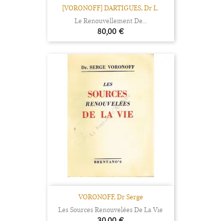
[VORONOFF] DARTIGUES, Dr L.
Le Renouvellement De...
Prix
80,00 €
VORONOFF, Dr Serge
Les Sources Renouvelées De La Vie
Prix
30,00 €