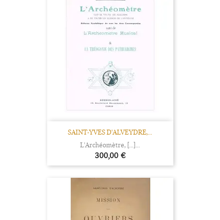
SAINT-YVES D'ALVEYDRE,...
L'Archéomètre, [...]...
Prix
300,00 €