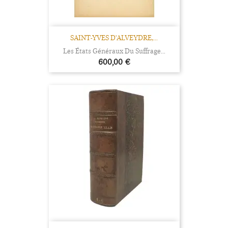
SAINT-YVES D'ALVEYDRE,...
Les États Généraux Du Suffrage...
Prix
600,00 €