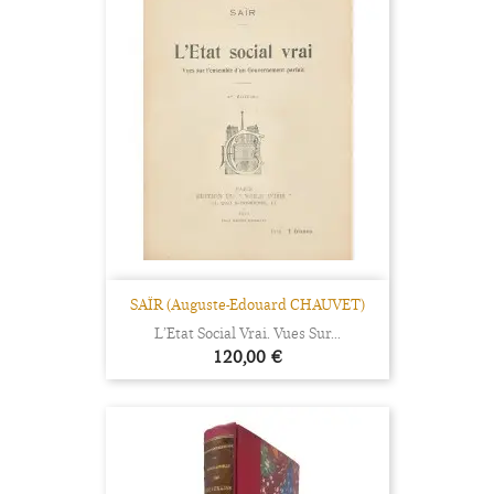
SAÏR (Auguste-Edouard CHAUVET)
L’Etat Social Vrai. Vues Sur...
Prix
120,00 €