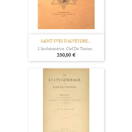
SAINT-YVES D'ALVEYDRE,...
L'Archéomètre. Clef De Toutes...
Prix
250,00 €