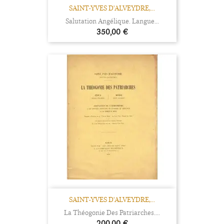
SAINT-YVES D'ALVEYDRE,...
Salutation Angélique. Langue...
Prix
350,00 €
SAINT-YVES D'ALVEYDRE,...
La Théogonie Des Patriarches....
Prix
200,00 €