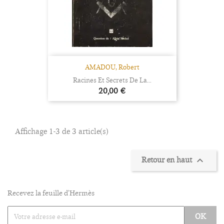
AMADOU, Robert
Racines Et Secrets De La...
Prix
20,00 €
Affichage 1-3 de 3 article(s)
Retour en haut

Recevez la feuille d'Hermès