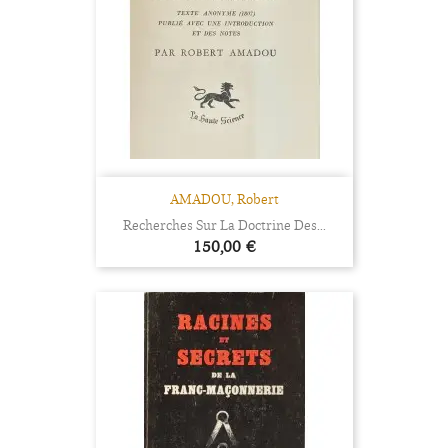
AMADOU, Robert
Recherches Sur La Doctrine Des...
Prix
150,00 €