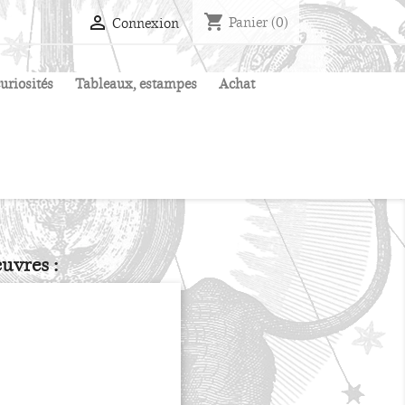
shopping_cart

Panier
(0)
Connexion
uriosités
Tableaux, estampes
Achat
uvres :