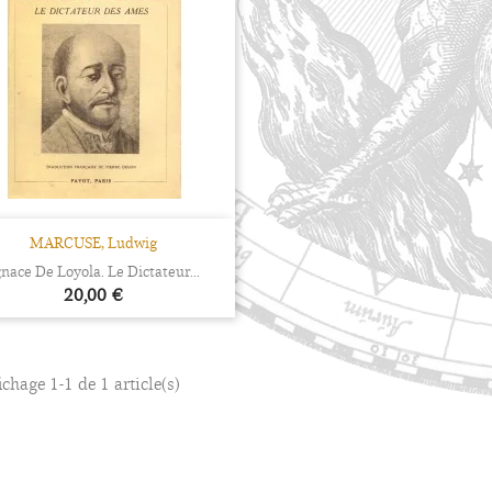
Aperçu rapide

MARCUSE, Ludwig
gnace De Loyola. Le Dictateur...
Prix
20,00 €
ichage 1-1 de 1 article(s)