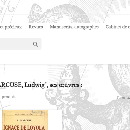
et précieux
Revues
Manuscrits, autographes
Cabinet de c

RCUSE, Ludwig", ses œuvres :
 1 produit.
Trier p