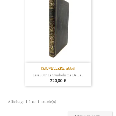
[SAUVETERRE, Abbé]
Essai Sur Le Symbolisme De La...
Prix
220,00 €
Affichage 1-1 de 1 article(s)