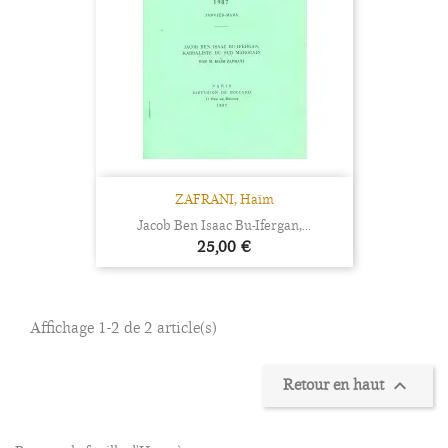
ZAFRANI, Haïm
Jacob Ben Isaac Bu-Ifergan,...
Prix
25,00 €
Affichage 1-2 de 2 article(s)
Retour en haut
