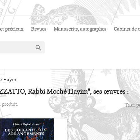
et précieux
Revues
Manuscrits, autographes
Cabinet de c

é Hayim
ZZATTO, Rabbi Moché Hayim", ses œuvres :
 1 produit.
Trier p