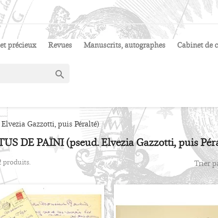
et précieux
Revues
Manuscrits, autographes
Cabinet de c

lvezia Gazzotti, puis Péralté)
US DE PAÏNI (pseud. Elvezia Gazzotti, puis Péral
 2 produits.
Trier p