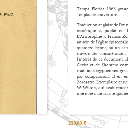
Tampa, Florida, 1968, grand
1er plat de couverture.
Traduction anglaise de l’ouv
ésotérique », publié en 
L’Astrosophie », Francis Ro
au sein de l’église épiscopa
quatorze leçons, ou un caté
travers des considérations
l’intérêt de ce document. I
Christ et de l’homme cosmi
traditions égyptiennes, gre
par comparaison. Il en e
Zoroastre. Exemplaire enric
W. Wilson, qui avait renco
une note manuscrite ajoutée
220,00 €