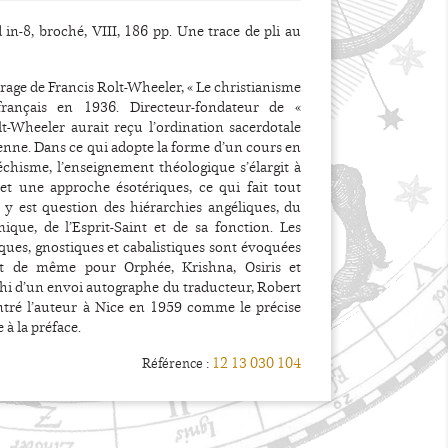
 in-8, broché, VIII, 186 pp. Une trace de pli au
rage de Francis Rolt-Wheeler, « Le christianisme
français en 1936. Directeur-fondateur de «
lt-Wheeler aurait reçu l’ordination sacerdotale
lienne. Dans ce qui adopte la forme d’un cours en
chisme, l’enseignement théologique s’élargit à
 et une approche ésotériques, ce qui fait tout
l y est question des hiérarchies angéliques, du
que, de l’Esprit-Saint et de sa fonction. Les
cques, gnostiques et cabalistiques sont évoquées
st de même pour Orphée, Krishna, Osiris et
hi d’un envoi autographe du traducteur, Robert
ntré l’auteur à Nice en 1959 comme le précise
 à la préface.
12 13 030 104
Référence :