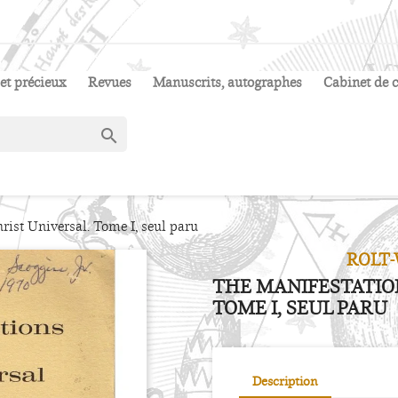
et précieux
Revues
Manuscrits, autographes
Cabinet de c

rist Universal. Tome I, seul paru
ROLT-
THE MANIFESTATION
TOME I, SEUL PARU
Description